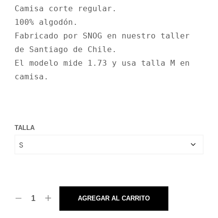
precio
precio
Camisa corte regular. 

original
actual
100% algodón.

era:
es:
Fabricado por SNOG en nuestro taller 
$47.900.
$38.320.
de Santiago de Chile.

El modelo mide 1.73 y usa talla M en 
camisa.
TALLA
AGREGAR AL CARRITO