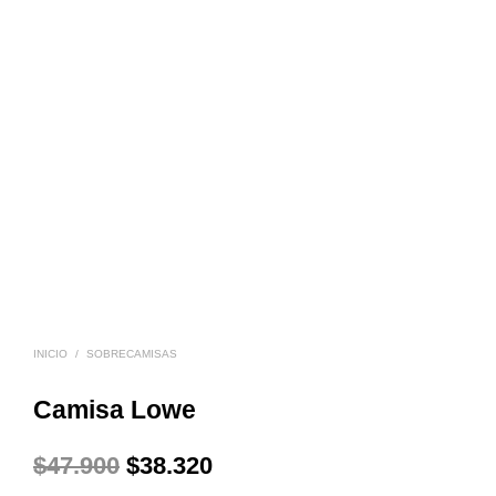
INICIO
/
SOBRECAMISAS
Camisa Lowe
El
El
$
47.900
$
38.320