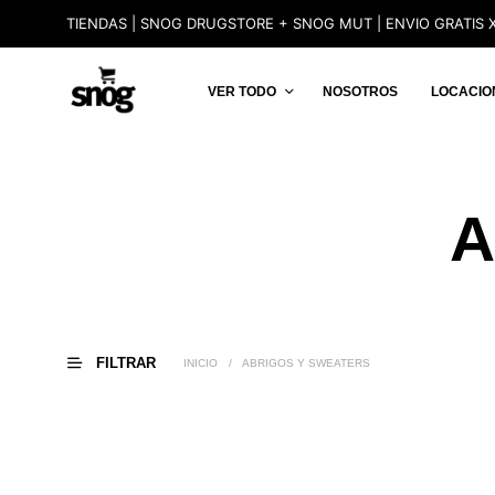
TIENDAS | SNOG DRUGSTORE + SNOG MUT | ENVIO GRATIS X
VER TODO
NOSOTROS
LOCACIO
A
FILTRAR
INICIO
/
ABRIGOS Y SWEATERS