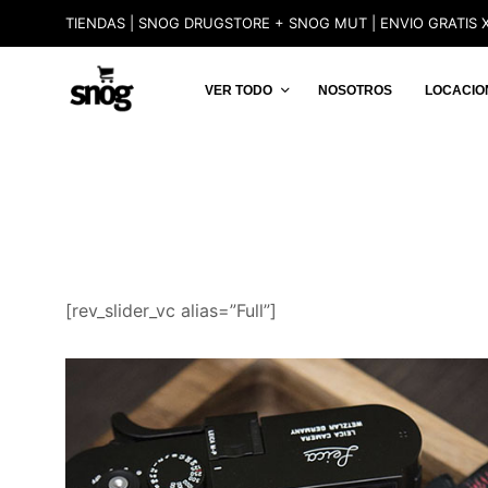
TIENDAS | SNOG DRUGSTORE + SNOG MUT | ENVIO GRATIS X
VER TODO
NOSOTROS
LOCACIO
[rev_slider_vc alias=”Full”]