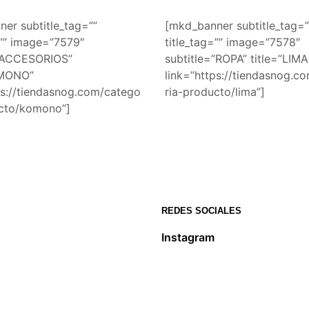
er subtitle_tag=””
[mkd_banner subtitle_tag=”
=”” image=”7579″
title_tag=”” image=”7578″
=”ACCESORIOS”
subtitle=”ROPA” title=”LIMA
OMONO”
link=”https://tiendasnog.c
ps://tiendasnog.com/catego
ria-producto/lima”]
ucto/komono”]
REDES SOCIALES
Instagram