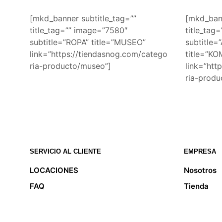
[mkd_banner subtitle_tag=””
[mkd_bann
title_tag=”” image=”7580″
title_tag
subtitle=”ROPA” title=”MUSEO”
subtitle
link=”https://tiendasnog.com/catego
title=”K
ria-producto/museo”]
link=”htt
ria-prod
SERVICIO AL CLIENTE
EMPRESA
LOCACIONES
Nosotros
FAQ
Tienda