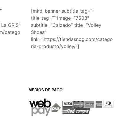
”
[mkd_banner subtitle_tag=””
title_tag=”” image=”7503″
 La GRIS”
subtitle=”Calzado” title=”Volley
om/catego
Shoes”
link=”https://tiendasnog.com/catego
ria-producto/volley/”]
MEDIOS DE PAGO