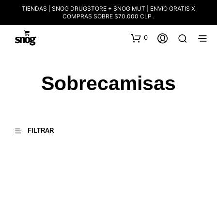
TIENDAS | SNOG DRUGSTORE + SNOG MUT | ENVIO GRATIS X
COMPRAS SOBRE $70.000 CLP .
0
Sobrecamisas
FILTRAR