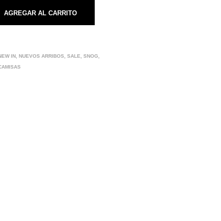
AGREGAR AL CARRITO
NEW IN
,
NUEVOS ARRIBOS
,
SALE
,
SNOG
,
CAMISAS