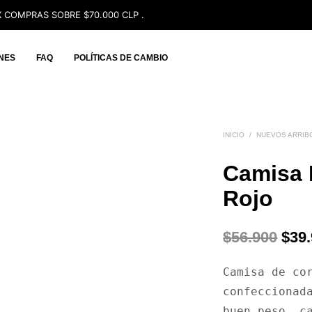
 COMPRAS SOBRE $70.000 CLP .
NES
FAQ
POLÍTICAS DE CAMBIO
INICIO
/
NUEVOS ARRIB
Camisa 
Rojo
El
$
56.900
$
39
prec
Camisa de cor
orig
confeccionada
era:
buen peso, ca