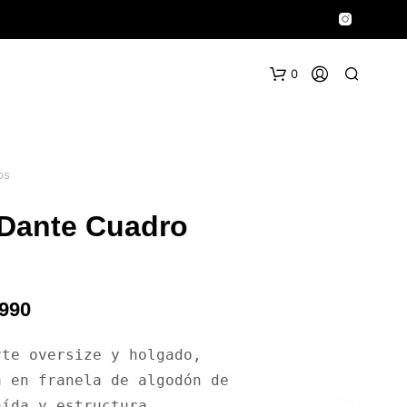
0
OS
Dante Cuadro
El
.990
io
precio
te oversize y holgado, 
inal
actual
 en franela de algodón de 
es:
ída y estructura.
