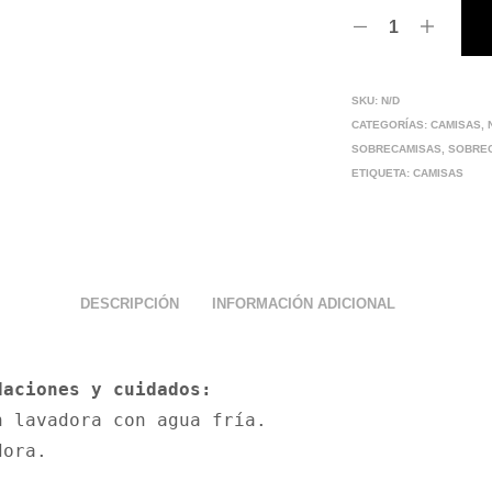
SKU:
N/D
CATEGORÍAS:
CAMISAS
,
SOBRECAMISAS
,
SOBRE
ETIQUETA:
CAMISAS
DESCRIPCIÓN
INFORMACIÓN ADICIONAL
n lavadora con agua fría.

dora.